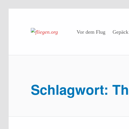
Zur Hauptnavigation springen
Zum Hauptinhalt springen
Zum Footer springen
fliegen.org
Vor dem Flug
Gepäck
RICHTIG REISEN
Schlagwort:
Th