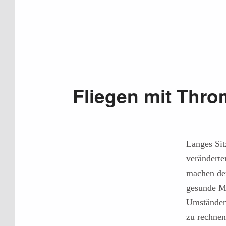
Fliegen mit Thr
Langes Si
veränderte
machen den
gesunde M
Umständen
zu rechne