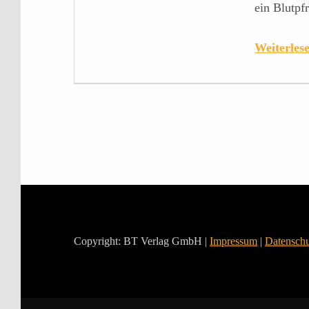
ein Blutpf
Weiterle
Copyright: BT Verlag GmbH |
Impressum
|
Datenschu