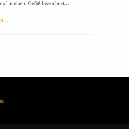
ropf in einem Gefäß bezeichnet,…
sen…
tz